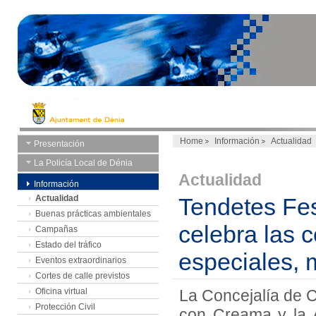
Home
Información
Actualidad
Presentación
La Policía Local de Dénia
Actualidad
Información
Actualidad
Tendetes Fest
Buenas prácticas ambientales
celebra las 
Campañas
Estado del tráfico
especiales, 
Eventos extraordinarios
Cortes de calle previstos
Oficina virtual
La Concejalía de 
Protección Civil
con Creama y la 