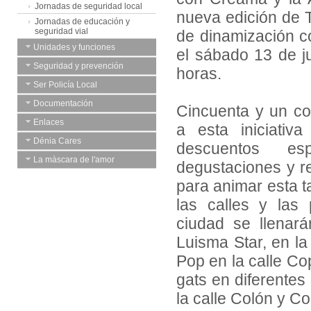
Jornadas de seguridad local
nueva edición de 
Jornadas de educación y
seguridad vial
de dinamización c
Unidades y funciones
el sábado 13 de j
Seguridad y prevención
horas.
Ser Policía Local
Documentación
Cincuenta y un c
Enlaces
a esta iniciativa
Dénia Cares
descuentos esp
La màscara de l'amor
degustaciones y re
para animar esta 
las calles y las
ciudad se llenar
Luisma Star, en la
Pop en la calle Cop
gats en diferente
la calle Colón y C