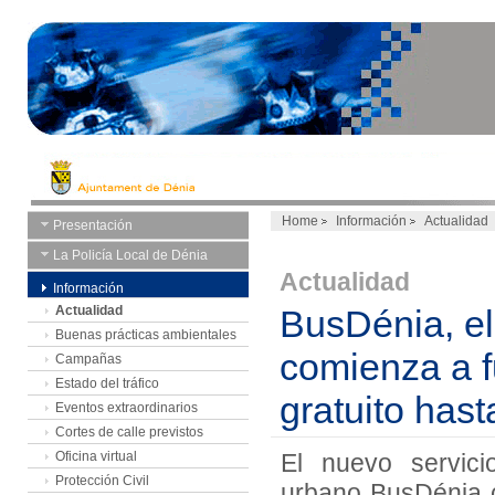
Home
Información
Actualidad
Presentación
La Policía Local de Dénia
Actualidad
Información
Actualidad
BusDénia, el
Buenas prácticas ambientales
comienza a f
Campañas
Estado del tráfico
gratuito hast
Eventos extraordinarios
Cortes de calle previstos
Oficina virtual
El nuevo servici
Protección Civil
urbano BusDénia 