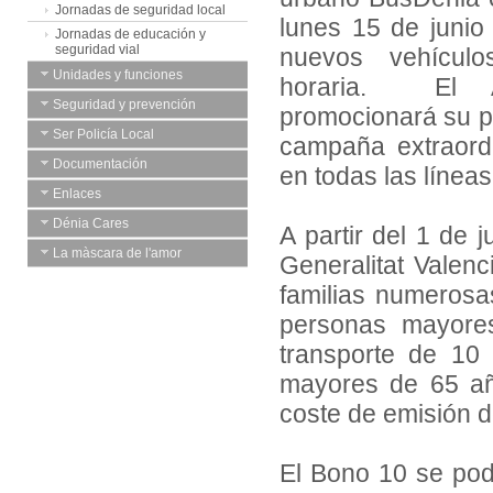
Jornadas de seguridad local
lunes 15 de junio 
Jornadas de educación y
seguridad vial
nuevos vehícul
Unidades y funciones
horaria. El A
Seguridad y prevención
promocionará su 
Ser Policía Local
campaña extraordi
Documentación
en todas las líneas
Enlaces
Dénia Cares
A partir del 1 de j
La màscara de l'amor
Generalitat Valenc
familias numerosa
personas mayore
transporte de 10
mayores de 65 añ
coste de emisión d
El Bono 10 se pod