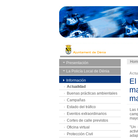
Hom
Presentación
La Policía Local de Dénia
Actu
El
Información
Actualidad
ma
Buenas prácticas ambientales
ma
Campañas
Estado del tráfico
Las 
Eventos extraordinarios
camp
mayor
Cortes de calle previstos
“Un 
Oficina virtual
acti
Protección Civil
adap