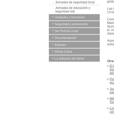
gratu
Jornadas de seguridad local
Jornadas de educación y
Las 
seguridad vial
13 h
Unidades y funciones
Como
Mari
Seguridad y prevención
Soci
el i
Ser Policía Local
Adol
Documentación
Asim
acti
Enlaces
Dénia Cares
La màscara de l'amor
Otra
El 
imá
dé
Pre
gru
Ju
par
Má
Tor
Lo
co