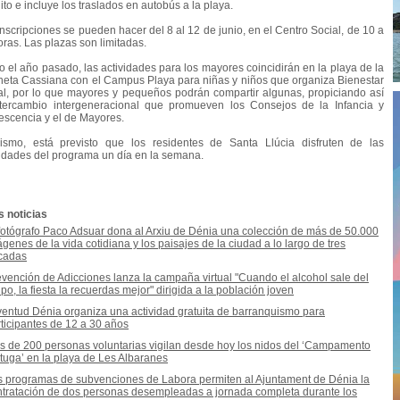
ito e incluye los traslados en autobús a la playa.
inscripciones se pueden hacer del 8 al 12 de junio, en el Centro Social, de 10 a
oras. Las plazas son limitadas.
 el año pasado, las actividades para los mayores coincidirán en la playa de la
neta Cassiana con el Campus Playa para niñas y niños que organiza Bienestar
al, por lo que mayores y pequeños podrán compartir algunas, propiciando así
ntercambio intergeneracional que promueven los Consejos de la Infancia y
escencia y el de Mayores.
ismo, está previsto que los residentes de Santa Llúcia disfruten de las
vidades del programa un día en la semana.
s noticias
fotógrafo Paco Adsuar dona al Arxiu de Dénia una colección de más de 50.000
genes de la vida cotidiana y los paisajes de la ciudad a lo largo de tres
cadas
vención de Adicciones lanza la campaña virtual "Cuando el alcohol sale del
po, la fiesta la recuerdas mejor" dirigida a la población joven
ventud Dénia organiza una actividad gratuita de barranquismo para
ticipantes de 12 a 30 años
s de 200 personas voluntarias vigilan desde hoy los nidos del ‘Campamento
tuga’ en la playa de Les Albaranes
s programas de subvenciones de Labora permiten al Ajuntament de Dénia la
ntratación de dos personas desempleadas a jornada completa durante los