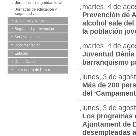
Jornadas de seguridad local
martes, 4 de ago
Jornadas de educación y
Prevención de A
seguridad vial
Unidades y funciones
alcohol sale del
Seguridad y prevención
la población jov
Ser Policía Local
martes, 4 de ago
Documentación
Juventud Dénia 
Enlaces
barranquismo pa
Dénia Cares
La màscara de l'amor
lunes, 3 de agos
Más de 200 pers
del ‘Campamento
lunes, 3 de agos
Los programas 
Ajuntament de D
desempleadas a 