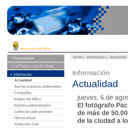
Home
Información
Actualidad
Presentación
La Policía Local de Dénia
Información
Información
Actualidad
Actualidad
Buenas prácticas ambientales
Campañas
jueves, 6 de ago
Estado del tráfico
El fotógrafo Pa
Eventos extraordinarios
de más de 50.000
Cortes de calle previstos
Oficina virtual
de la ciudad a l
Protección Civil