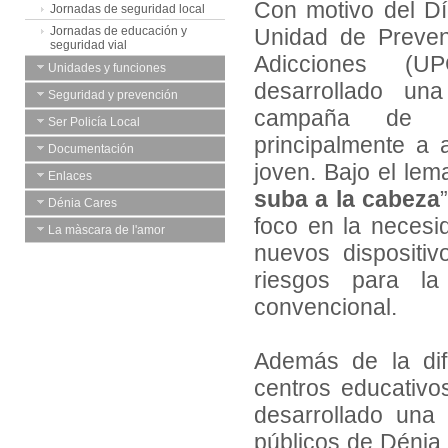
Con motivo del Dí
Jornadas de seguridad local
Jornadas de educación y
Unidad de Preven
seguridad vial
Adicciones (
Unidades y funciones
desarrollado un
Seguridad y prevención
campaña de sen
Ser Policía Local
principalmente a 
Documentación
joven. Bajo el lem
Enlaces
suba a la cabeza
Dénia Cares
foco en la necesi
La màscara de l'amor
nuevos dispositi
riesgos para la
convencional.
Además de la difu
centros educativos
desarrollado una 
públicos de Dénia 