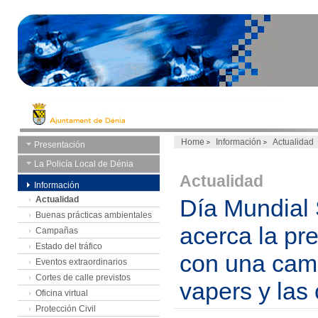
Home
Información
Actualidad
Presentación
La Policía Local de Dénia
Actualidad
Información
Actualidad
Día Mundial
Buenas prácticas ambientales
acerca la pr
Campañas
Estado del tráfico
con una camp
Eventos extraordinarios
Cortes de calle previstos
vapers y las
Oficina virtual
Protección Civil