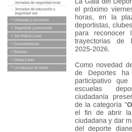
La Gala del Depor
Jornadas de seguridad local
el próximo vierne
Jornadas de educación y
seguridad vial
horas, en la pla
Unidades y funciones
deportistas, clube
Seguridad y prevención
para reconocer l
Ser Policía Local
trayectorias de 
Documentación
2025-2026.
Enlaces
Dénia Cares
Como novedad de 
La màscara de l'amor
de Deportes ha
participativo qu
escuelas depo
ciudadanía prese
de la categoría "
O
el fin de abrir l
ciudadana y dar más
del deporte dian