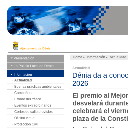
Home
Información
Actualidad
Presentación
La Policía Local de Dénia
Actualidad
Dénia da a conoc
Información
Actualidad
2026
Buenas prácticas ambientales
Campañas
El premio al Mejo
Estado del tráfico
desvelará durante
Eventos extraordinarios
celebrará el viern
Cortes de calle previstos
plaza de la Const
Oficina virtual
Protección Civil