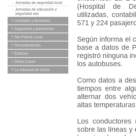
Jornadas de seguridad local
(Hospital de D
Jornadas de educación y
utilizadas, contab
seguridad vial
Unidades y funciones
571 y 224 pasajeros
Seguridad y prevención
Ser Policía Local
Según informa el c
Documentación
base a datos de P
Enlaces
registró ninguna in
Dénia Cares
los autobuses.
La màscara de l'amor
Como datos a dest
tiempos entre al
alternar dos vehí
altas temperaturas
Los conductores 
sobre las líneas y