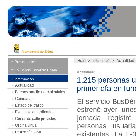
Home
Información
Actualidad
Presentación
La Policía Local de Dénia
Actualidad
1.215 personas ut
Información
Actualidad
primer día en fu
Buenas prácticas ambientales
Campañas
El servicio BusDé
Estado del tráfico
estrenó ayer lunes
Eventos extraordinarios
jornada regist
Cortes de calle previstos
personas usuari
Oficina virtual
Protección Civil
existentes. La L-