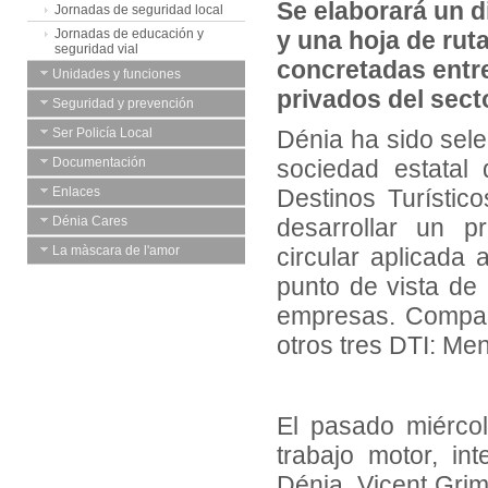
Se elaborará un d
Jornadas de seguridad local
Jornadas de educación y
y una hoja de rut
seguridad vial
concretadas entr
Unidades y funciones
privados del sect
Seguridad y prevención
Ser Policía Local
Dénia ha sido se
Documentación
sociedad estatal
Enlaces
Destinos Turístico
Dénia Cares
desarrollar un p
La màscara de l'amor
circular aplicada 
punto de vista de
empresas. Compar
otros tres DTI: Me
El pasado miérco
trabajo motor, in
Dénia, Vicent Grima