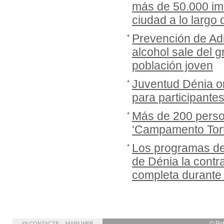
más de 50.000 imá
ciudad a lo largo
Prevención de Adi
alcohol sale del gr
población joven
Juventud Dénia or
para participante
Más de 200 person
‘Campamento Tort
Los programas de
de Dénia la cont
completa durante
© Po
CONTACTE
MAPA WEB