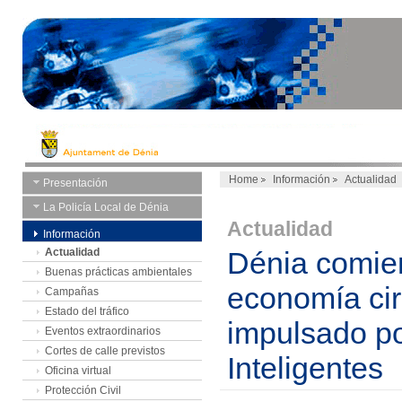
Home
Información
Actualidad
Presentación
La Policía Local de Dénia
Actualidad
Información
Actualidad
Dénia comien
Buenas prácticas ambientales
economía cir
Campañas
Estado del tráfico
impulsado po
Eventos extraordinarios
Cortes de calle previstos
Inteligentes
Oficina virtual
Protección Civil