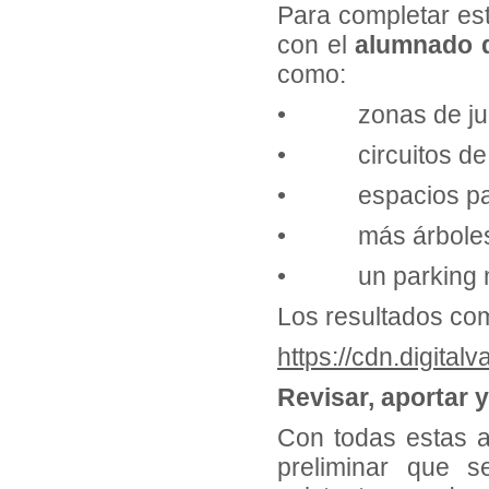
Para completar est
con el
alumnado d
como:
• zonas de jueg
• circuitos de pa
• espacios para ci
• más árboles, s
• un parking mej
Los resultados co
https://cdn.digit
Revisar, aportar 
Con todas estas a
preliminar que s