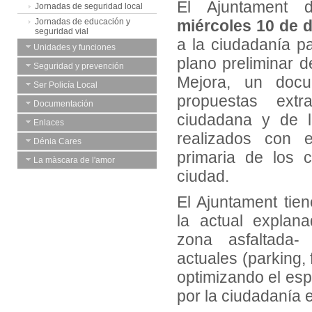
El Ajuntament 
Jornadas de seguridad local
Jornadas de educación y
miércoles 10 de 
seguridad vial
a la ciudadanía pa
Unidades y funciones
plano preliminar 
Seguridad y prevención
Mejora, un doc
Ser Policía Local
propuestas ext
Documentación
ciudadana y de lo
Enlaces
realizados con 
Dénia Cares
primaria de los 
La màscara de l'amor
ciudad.
El Ajuntament tien
la actual explan
zona asfaltada-
actuales (parking, 
optimizando el esp
por la ciudadanía e