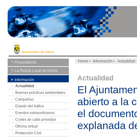
Home
Información
Actualidad
Presentación
La Policía Local de Dénia
Actualidad
Información
Actualidad
El Ajuntamen
Buenas prácticas ambientales
abierto a la 
Campañas
Estado del tráfico
el documento
Eventos extraordinarios
Cortes de calle previstos
explanada d
Oficina virtual
Protección Civil