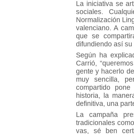
La iniciativa se a
sociales. Cualq
Normalización Ling
valenciano. A camb
que se compartir
difundiendo así su 
Según ha explicad
Carrió, “queremos
gente y hacerlo de
muy sencilla, pe
compartido pone 
historia, la mane
definitiva, una par
La campaña pres
tradicionales como,
vas, sé ben cer