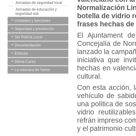
Jornadas de seguridad local
Normalización Lin
Jornadas de educación y
seguridad vial
botella de vidrio 
Unidades y funciones
frases hechas de
Seguridad y prevención
El Ajuntament de
Ser Policía Local
Concejalía de Norm
Documentación
lanzado la campaña
Enlaces
iniciativa que inv
Dénia Cares
hechas en valencia
La màscara de l'amor
cultural.
Con esta acción, l
vehículo de sabid
una política de sos
vidrio reutilizabl
refrán impreso co
y el patrimonio cult