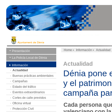
Home
Información
Actualidad
Presentación
La Policía Local de Dénia
Actualidad
Información
Actualidad
Dénia pone en
Buenas prácticas ambientales
y el patrimo
Campañas
Estado del tráfico
campaña part
Eventos extraordinarios
Cortes de calle previstos
Oficina virtual
Cada persona que
Protección Civil
valenciano con la