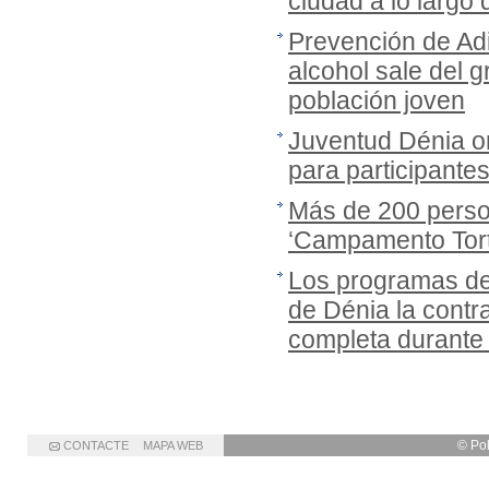
ciudad a lo largo
Prevención de Adi
alcohol sale del gr
población joven
Juventud Dénia or
para participante
Más de 200 person
‘Campamento Tort
Los programas de
de Dénia la cont
completa durante
© Po
CONTACTE
MAPA WEB