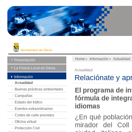
Home
Información
Actualidad
Presentación
La Policía Local de Dénia
Actualidad
Relaciónate y ap
Información
Actualidad
El programa de i
Buenas prácticas ambientales
Campañas
fórmula de integr
Estado del tráfico
idiomas
Eventos extraordinarios
Cortes de calle previstos
¿En qué población 
Oficina virtual
mirador del Col
Protección Civil