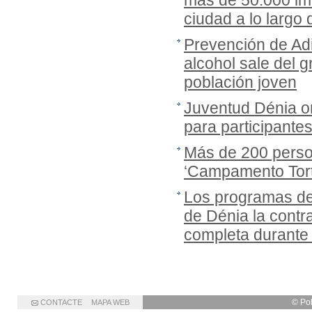
más de 50.000 imá
ciudad a lo largo
Prevención de Adi
alcohol sale del gr
población joven
Juventud Dénia or
para participante
Más de 200 person
‘Campamento Tort
Los programas de
de Dénia la cont
completa durante
© Po
CONTACTE
MAPA WEB