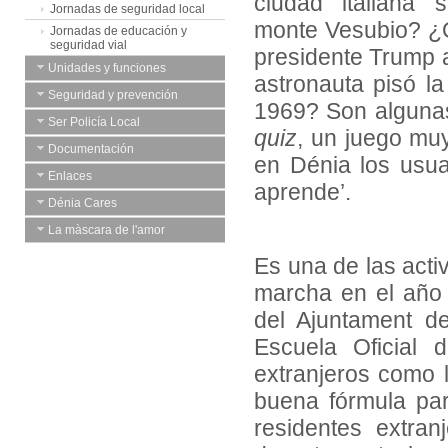
ciudad italiana 
Jornadas de seguridad local
monte Vesubio? ¿
Jornadas de educación y
seguridad vial
presidente Trump 
Unidades y funciones
astronauta pisó l
Seguridad y prevención
1969? Son algunas
Ser Policía Local
quiz
, un juego mu
Documentación
en Dénia los usua
Enlaces
aprende’.
Dénia Cares
La màscara de l'amor
Es una de las act
marcha en el año 
del Ajuntament d
Escuela Oficial 
extranjeros como 
buena fórmula par
residentes extran