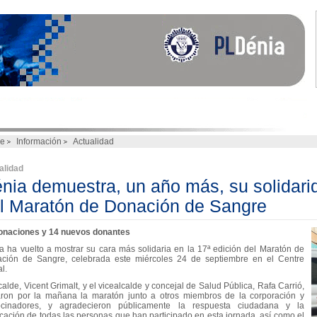
e
Información
Actualidad
alidad
nia demuestra, un año más, su solidarid
l Maratón de Donación de Sangre
onaciones y 14 nuevos donantes
a ha vuelto a mostrar su cara más solidaria en la 17ª edición del Maratón de
ción de Sangre, celebrada este miércoles 24 de septiembre en el Centre
l.
calde, Vicent Grimalt, y el vicealcalde y concejal de Salud Pública, Rafa Carrió,
taron por la mañana la maratón junto a otros miembros de la corporación y
ocinadores, y agradecieron públicamente la respuesta ciudadana y la
icación de todas las personas que han participado en esta jornada, así como el