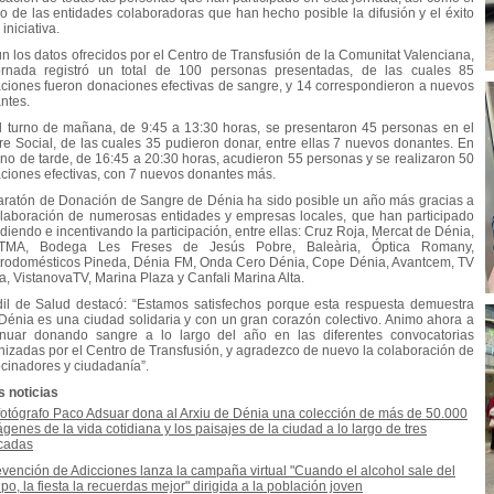
o de las entidades colaboradoras que han hecho posible la difusión y el éxito
 iniciativa.
n los datos ofrecidos por el Centro de Transfusión de la Comunitat Valenciana,
ornada registró un total de 100 personas presentadas, de las cuales 85
ciones fueron donaciones efectivas de sangre, y 14 correspondieron a nuevos
ntes.
l turno de mañana, de 9:45 a 13:30 horas, se presentaron 45 personas en el
re Social, de las cuales 35 pudieron donar, entre ellas 7 nuevos donantes. En
urno de tarde, de 16:45 a 20:30 horas, acudieron 55 personas y se realizaron 50
ciones efectivas, con 7 nuevos donantes más.
aratón de Donación de Sangre de Dénia ha sido posible un año más gracias a
olaboración de numerosas entidades y empresas locales, que han participado
diendo e incentivando la participación, entre ellas: Cruz Roja, Mercat de Dénia,
TMA, Bodega Les Freses de Jesús Pobre, Baleària, Óptica Romany,
trodomésticos Pineda, Dénia FM, Onda Cero Dénia, Cope Dénia, Avantcem, TV
a, VistanovaTV, Marina Plaza y Canfali Marina Alta.
dil de Salud destacó: “Estamos satisfechos porque esta respuesta demuestra
Dénia es una ciudad solidaria y con un gran corazón colectivo. Animo ahora a
inuar donando sangre a lo largo del año en las diferentes convocatorias
nizadas por el Centro de Transfusión, y agradezco de nuevo la colaboración de
ocinadores y ciudadanía”.
s noticias
fotógrafo Paco Adsuar dona al Arxiu de Dénia una colección de más de 50.000
genes de la vida cotidiana y los paisajes de la ciudad a lo largo de tres
cadas
vención de Adicciones lanza la campaña virtual "Cuando el alcohol sale del
po, la fiesta la recuerdas mejor" dirigida a la población joven