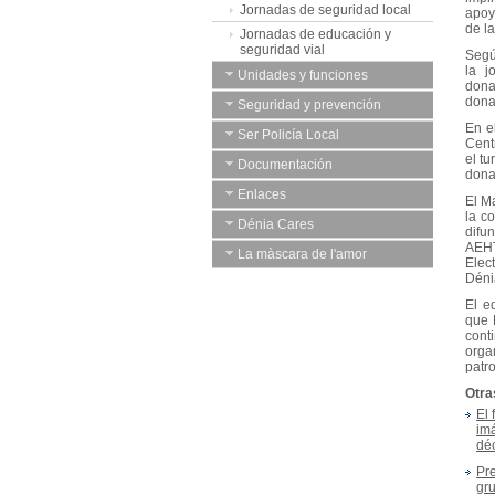
Jornadas de seguridad local
apoy
de la
Jornadas de educación y
seguridad vial
Segú
la j
Unidades y funciones
dona
dona
Seguridad y prevención
En e
Ser Policía Local
Cent
el t
Documentación
dona
Enlaces
El M
la c
Dénia Cares
difun
AEH
La màscara de l'amor
Elec
Déni
El e
que 
cont
orga
patr
Otra
El 
imá
dé
Pre
gru