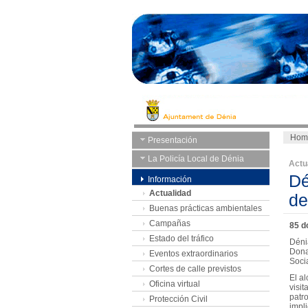
Hom
Presentación
La Policía Local de Dénia
Actu
Dé
Información
Actualidad
de
Buenas prácticas ambientales
Campañas
85 d
Estado del tráfico
Déni
Dona
Eventos extraordinarios
Socia
Cortes de calle previstos
El al
Oficina virtual
visi
patr
Protección Civil
impl