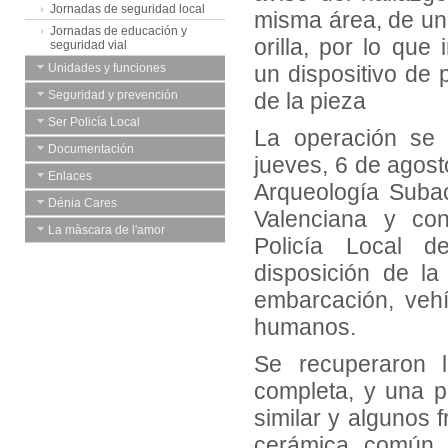
Jornadas de seguridad local
misma área, de un
Jornadas de educación y
orilla, por lo que
seguridad vial
Unidades y funciones
un dispositivo de 
Seguridad y prevención
de la pieza
Ser Policía Local
La operación se 
Documentación
jueves, 6 de agost
Enlaces
Arqueología Suba
Dénia Cares
Valenciana y con
La màscara de l'amor
Policía Local 
disposición de la
embarcación, vehí
humanos.
Se recuperaron l
completa, y una p
similar y algunos
cerámica común 