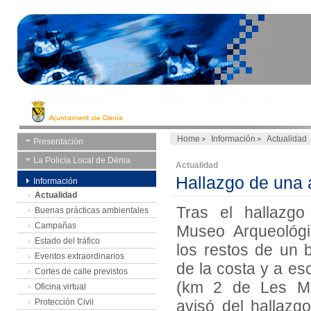
Home
Información
Actualidad
Presentación
La Policía Local de Dénia
Actualidad
Hallazgo de una 
Información
Actualidad
Tras el hallazgo
Buenas prácticas ambientales
Campañas
Museo Arqueológi
Estado del tráfico
los restos de un
Eventos extraordinarios
de la costa y a e
Cortes de calle previstos
(km 2 de Les Mar
Oficina virtual
Protección Civil
avisó del hallazgo